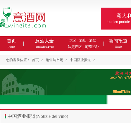
意大
L'unico portale
首页
意酒大全
大区
酒庄
酒款
新闻报道
法定产区
葡萄品种
Home
Introduzione al vino
Notizie
您的当前位置：
首页
>
销售与市场
>
中国酒业报道
>
中国酒业报道(Notizie del vino)