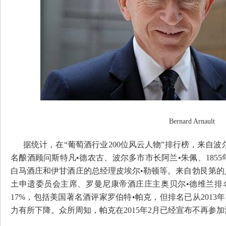
Bernard Arnault
据统计，在“葡萄酒行业200位风云人物”排行榜，来自波尔
名酿酒顾问斯特凡•德农古、波尔多市市长阿兰•朱佩、185
白马酒庄和伊甘酒庄的总经理皮埃尔•勒顿等。来自勃艮第的
土申遗委员会主席、罗曼尼康帝酒庄庄主奥贝尔•德维兰排
17%，包括美国著名酒评家罗伯特•帕克，但排名已从201
力有所下降。众所周知，帕克在2015年2月已经宣布不再参