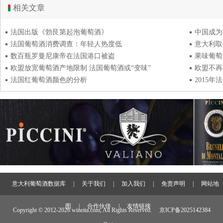
相关文章
法国出版《勃艮第起泡葡萄酒》
中国成为
法国葡萄酒消费调查：年轻人热度低
意大利取
数百瓶罗曼尼康帝在法国港口被盗
果味葡萄
欧盟放宽葡萄酒产地限制 法国葡萄酒或“变味”
欧盟不再
法国红葡萄酒颜色的分析
2015
意大利葡萄酒数据库
|
关于我们
|
加入我们
|
免责声明
|
网站地
图
|
合作伙伴
|
友情链接
Copyright © 2012-
2026 wineita.com, All Rights Reserved.
京ICP备2025142384