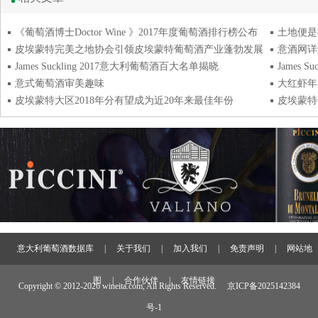
《葡萄酒博士Doctor Wine 》2017年度葡萄酒排行榜公布
土地便是
皮埃蒙特完美之地协会引领皮埃蒙特葡萄酒产业蓬勃发展
意酒网详
James Suckling 2017意大利葡萄酒百大名单揭晓
意式葡萄酒审美趣味
大红虾年
皮埃蒙特大区2018年分有望成为近20年来最佳年份
意大利葡萄酒数据库
|
关于我们
|
加入我们
|
免责声明
|
网站地
图
|
合作伙伴
|
友情链接
Copyright © 2012-
2026 wineita.com, All Rights Reserved.
京ICP备2025142384
号-1