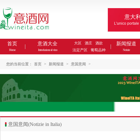
意大
L'unico portale
首页
意酒大全
大区
酒庄
酒款
新闻报道
法定产区
葡萄品种
Home
Introduzione al vino
Notizie
您的当前位置：
首页
>
新闻报道
>
意国意闻
>
意国意闻(Notizie in Italia)