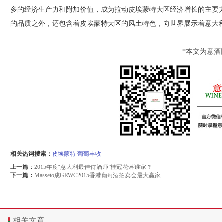
多的经济生产力和附加价值，成为拉动皮埃蒙特大区经济增长的主要
的品质之外，还包含着皮埃蒙特大区的风土特色，向世界展示着意大
*本文为
意酒
相关热词搜索：
皮埃蒙特
葡萄丰收
上一篇：
2015年度“意大利最佳侍酒师”桂冠花落谁家？
下一篇：
Masseto成GRWC2015香港葡萄酒拍卖会最大赢家
相关文章