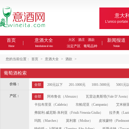
意大
L'unico portale
首页
意酒大全
大区
酒庄
酒款
新闻报道
法定产区
葡萄品种
Home
Introduzione al vino
Notizie
您的当前位置：
首页
>
意酒大全
>
酒款
>
葡萄酒检索
价格：
全部
200元以下
201-1000元
1001-5000元
5001元
产区：
全部
阿布鲁佐（Abruzzo）
瓦雷达奥斯塔(Vale D’Aosta
卡拉布里亚（Calabria）
坎帕尼亚（Campania）
艾米丽亚-
弗留利-威尼斯-朱利亚（Friuli-Venezia Giulia）
拉齐奥（Lazi
玛凯（Marches）
莫利塞（Molise）
皮埃蒙特（Piedmon
特伦托－上阿迪杰（Trentino-Alto Adige）
托斯卡纳（Tusca