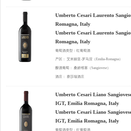
Umberto Cesari Laurento Sangio
Romagna, Italy
Umberto Cesari Laurento Sangio
Romagna, Italy
葡萄酒类型：红葡萄酒
产区：
艾米丽亚-罗马涅（Emilia-Romagna）
酿酒葡萄：
桑娇维塞（Sangiovese）
酒庄：
赛莎瑞酒庄
Umberto Cesari Liano Sangioves
IGT, Emilia Romagna, Italy
Umberto Cesari Liano Sangioves
IGT, Emilia Romagna, Italy
葡萄酒类型：红葡萄酒