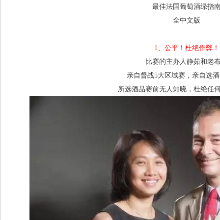
最佳法国葡萄酒绿指
全中文版
1、公平！杜绝作弊
比赛的主办人静茹和老
亲自督战5大区域赛，亲自选
所选酒品赛前无人知晓，杜绝任