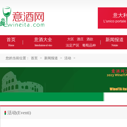
意大
L'unico portale
首页
意酒大全
大区
酒庄
酒款
新闻报道
法定产区
葡萄品种
Home
Introduzione al vino
Notizie
您的当前位置：
首页
>
新闻报道
>
活动
>
活动(Eventi)