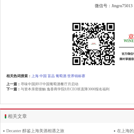
微信号：Jingru75013
相关热词搜索：
上海
中国
盲品
葡萄酒
世界锦标赛
上一篇：
寻味中国|RVF中国葡萄酒餐厅月启动
下一篇：
与资本亲密接触 逸香商学院8月CEO班直降3000报名福利
相关文章
Decanter 醇鉴上海美酒相遇之旅
在上海的意大利