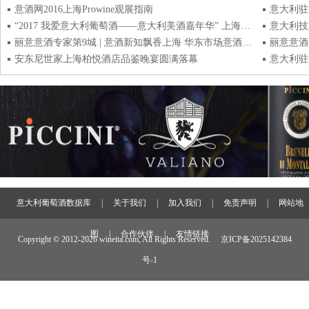
意酒网2016上海Prowine观展指南
“2017 我爱意大利葡萄酒——意大利美酒嘉年华” 上海区盛大启动
意大利技
丽意意酒专家第9城 | 意酒新知飘香上海 华东市场意酒竞争力稳步上升
安东尼世家上海柏悦酒店品鉴晚宴圆满落幕
意大利葡萄酒数据库
|
关于我们
|
加入我们
|
免责声明
|
网站地
图
|
合作伙伴
|
友情链接
Copyright © 2012-
2026 wineita.com, All Rights Reserved.
京ICP备2025142384
号-1