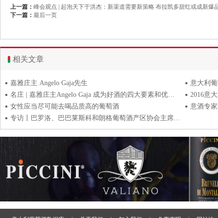
上一篇：
峰会观点 | 起泡天下于洪杰：新渠道需要新策略 布拉凯多甜红或成新爆
下一篇：
最后一页
相关文章
嘉雅庄主 Angelo Gaja先生
意大利葡
名庄 | 嘉雅庄主Angelo Gaja 成为好酒的四大要素和优雅的意义
2016意
女性应当尽可能去喝品质高的葡萄酒
专访丨巴罗洛、巴巴莱斯科和朗格葡萄酒产区协会主席Matteo Ascheri 高温来袭，产区如何应对？