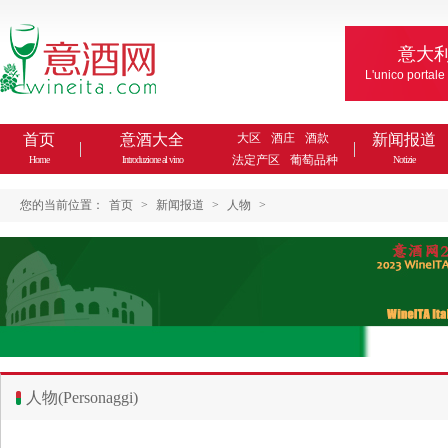
意大
L'unico portale
首页
意酒大全
大区
酒庄
酒款
新闻报道
法定产区
葡萄品种
Home
Introduzione al vino
Notizie
您的当前位置：
首页
>
新闻报道
>
人物
>
人物(Personaggi)