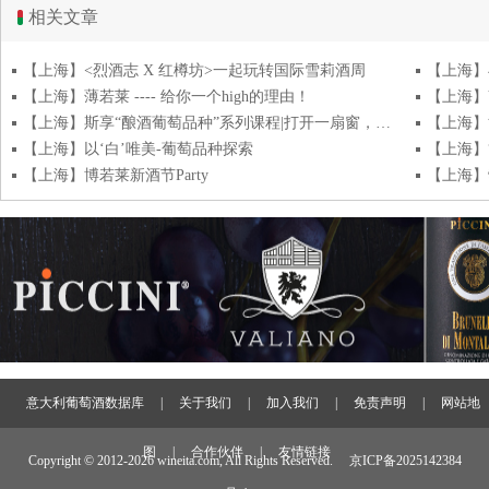
相关文章
【上海】<烈酒志 X 红樽坊>一起玩转国际雪莉酒周
【上海】
【上海】薄若莱 ---- 给你一个high的理由！
【上海】
【上海】斯享“酿酒葡萄品种”系列课程|打开一扇窗，进入这片世界
【上海】
【上海】以‘白’唯美-葡萄品种探索
【上海】
【上海】博若莱新酒节Party
【上海】
意大利葡萄酒数据库
|
关于我们
|
加入我们
|
免责声明
|
网站地
图
|
合作伙伴
|
友情链接
Copyright © 2012-
2026 wineita.com, All Rights Reserved.
京ICP备2025142384