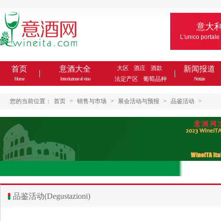
意大
L'unico portale
首页
意酒大全
大区
酒庄
酒款
新闻报道
法定产区
葡萄品种
Home
Introduzione al vino
Notizie
您的当前位置：
首页
>
销售与市场
>
展会活动与预报
>
品鉴活动
>
品鉴活动(Degustazioni)