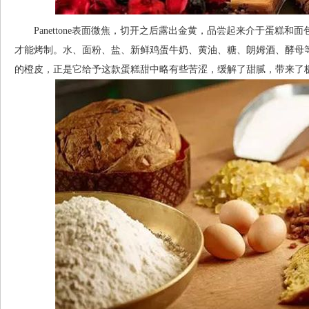
Panettone表面微焦，切开之后露出金黄，品尝起来介于蛋糕和
才能烤制。水、面粉、盐、新鲜鸡蛋牛奶、黄油、糖、朗姆酒、酵母
的橙皮，正是它给予这款蛋糕甜中略有些苦涩，缓解了甜腻，带来了