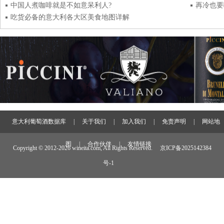
中国人煮咖啡就是不如意呆利人?
再冷也要
吃货必备的意大利各大区美食地图详解
意大利葡萄酒数据库
|
关于我们
|
加入我们
|
免责声明
|
网站地
图
|
合作伙伴
|
友情链接
Copyright © 2012-
2026 wineita.com, All Rights Reserved.
京ICP备2025142384
号-1