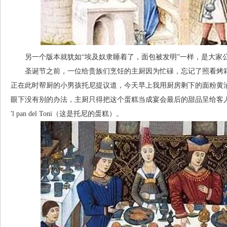
另一个版本就犹如“埃及奴隶睡着了，面包被发明”一样，是大家
圣诞节之前，一位给贵族们烹饪的主厨因为忙碌，忘记了照看烤箱
正在此时帮厨的小男孩托尼提议道，今天早上我用厨房剩下的面粉黄
眼下没有别的办法，主厨只得把这个蛋糕当成宴会最后的甜品呈给客人
'l pan del Toni（这是托尼的蛋糕）。