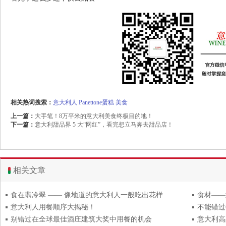
相关热词搜索：
意大利人
Panettone蛋糕
美食
上一篇：
大手笔！8万平米的意大利美食终极目的地！
下一篇：
意大利甜品界 5 大“网红”，看完想立马奔去甜品店！
相关文章
食在翡冷翠 —— 像地道的意大利人一般吃出花样
食材——
意大利人用餐顺序大揭秘！
不能错过Can
别错过在全球最佳酒庄建筑大奖中用餐的机会
意大利高