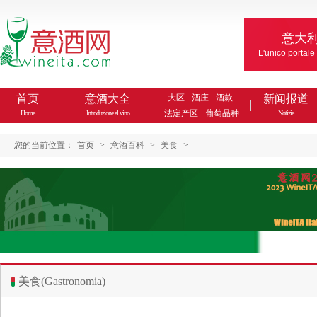
意大
L'unico portale
首页
意酒大全
大区
酒庄
酒款
新闻报道
法定产区
葡萄品种
Home
Introduzione al vino
Notizie
您的当前位置：
首页
>
意酒百科
>
美食
>
美食(Gastronomia)