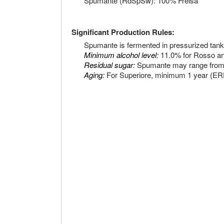
Spumante (RdSpSw): 100% Freisa
Significant Production Rules:
Spumante is fermented in pressurized tank
Minimum alcohol level:
11.0% for Rosso an
Residual sugar:
Spumante may range from 
Aging:
For Superiore, minimum 1 year (E