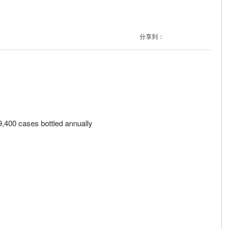
分享到：
49,400 cases bottled annually