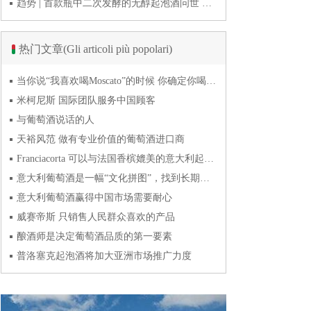
趋势 | 首款瓶中二次发酵的无醇起泡酒问世 意大利酿酒师用特种酵母开创历史
热门文章(Gli articoli più popolari)
当你说“我喜欢喝Moscato”的时候 你确定你喝的到底是什么吗？
米柯尼斯 国际团队服务中国顾客
与葡萄酒说话的人
天裕风范 做有专业价值的葡萄酒进口商
Franciacorta 可以与法国香槟媲美的意大利起泡酒
意大利葡萄酒是一幅“文化拼图”，找到长期合作伙伴最具挑战
意大利葡萄酒赢得中国市场需要耐心
威赛帝斯 只销售人民群众喜欢的产品
酿酒师是决定葡萄酒品质的第一要素
普洛塞克起泡酒将加大亚洲市场推广力度