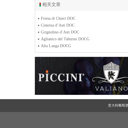
相关文章
Freisa di Chieri DOC
Cisterna d’Asti DOC
Grignolino d’Asti DOC
Aglianico del Taburno DOCG
Alta Langa DOCG
意大利葡萄