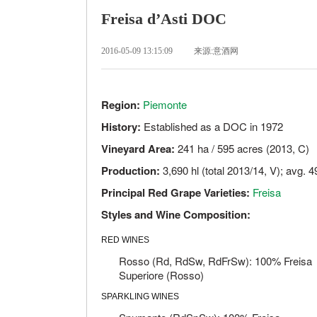
Freisa d’Asti DOC
2016-05-09 13:15:09
来源:意酒网
Region:
Piemonte
History:
Established as a DOC in 1972
Vineyard Area:
241 ha / 595 acres (2013, C)
Production:
3,690 hl (total 2013/14, V); avg. 
Principal Red Grape Varieties:
Freisa
Styles and Wine Composition:
RED WINES
Rosso (Rd, RdSw, RdFrSw): 100% Freisa
Superiore (Rosso)
SPARKLING WINES