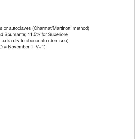
s or autoclaves (Charmat/Martinotti method)
d Spumante; 11.5% for Superiore
extra dry to abboccato (demisec)
RD = November 1, V+1)