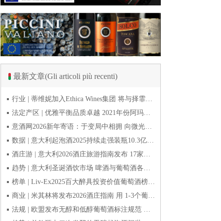
最新文章(Gli articoli più recenti)
行业 | 蒂维妮加入Ethica Wines集团 将与择霏罗共拓中国市场
法定产区 | 优雅平衡品质卓越 2021年份阿玛罗尼Amarone全球预品会落幕
意酒网2026新年寄语：于变局中相拥 向微光而前行
数据 | 意大利起泡酒2025持续走强装瓶10.3亿瓶 普罗塞克风靡全球
酒庄游 | 意大利2026酒庄旅游指南发布 17家葡萄酒博物馆别错过
趋势 | 意大利圣诞酒饮市场 啤酒与葡萄酒各自精彩
榜单 | Liv-Ex2025百大醉具投资价值葡萄酒榜单发布 20款意酒入选
商业 | 米其林将发布2026酒庄指南 用 1-3个葡萄串为部分酒庄评级
法规 | 欧盟发布无醇和低醇葡萄酒标注规范 无醇酒可以被种出来吗