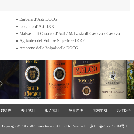
Barbera d’Asti DOCG
Dolcetto d’Asti DOC
Malvasia di Casorzo d’Asti / Malvasia di Casorzo / Casorzo DOC
Aglianico del Vulture Superiore DOCG
Amarone della Valpolicella DOCG
酒数据库
|
关于我们
|
加入我们
|
免责声明
|
网站地图
|
合作伙伴
Copyright © 2012-
2026 wineita.com, All Rights Reserved.
京ICP备2025142384号-1